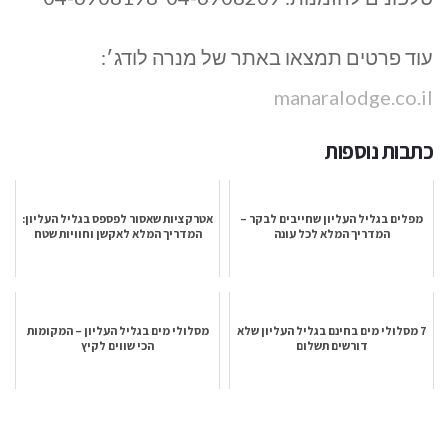
עוד פרטים תמצאו באתר של מנרה לודג׳:
manaralodge.co.il
כתבות נוספות
מפלים בגליל העליון שחייבים לבקר –
אטרקציות שאסור לפספס בגליל העליון:
המדריך המלא לכל עונה
המדריך המלא לאקשן וחוויות שטח
7 מסלולי מים בחינם בגליל העליון שלא
מסלולי מים בגליל העליון – המקומות
דורשים תשלום
הכי שווים לקיץ