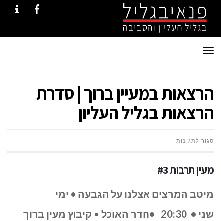
NTACT
FACEBOOK
תפריט
הרצאות במעיין ברוך | סדרת
הרצאות בגליל העליון
על
סגור לתגובות
הרצאות
מעין תרבות #3
במעיין
מיטב המרצים אצלנו על הגבעה
•
ימי
ברוך
שני
•
20:30
•
חדר האוכל
•
קיבוץ מעין ברוך