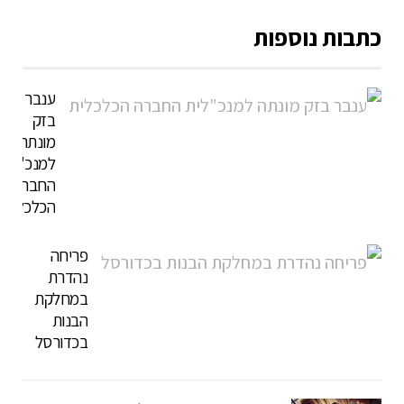
כתבות נוספות
ענבר
בזק
מונתה
למנכ"לית
החברה
הכלכלית
פריחה
נהדרת
במחלקת
הבנות
בכדורסל