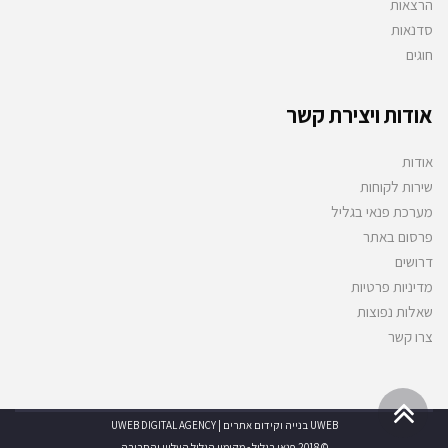
הרצאות
סדנאות
חוגים
אודות ויצירת קשר
אודות
שירות לקוחות
מערכת פנאי בגליל
פרסום באתר
דרושים
מדיניות פרטיות
שאלות נפוצות
צרו קשר
גלילה
UWEB בנייה וקידום אתרים | UWEB DIGITAL AGENCY
לראש
© 2018 פנאי בגליל - מקומון הגליל העליון והסביבה