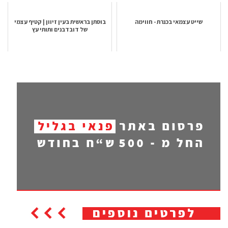
שייט עצמאי בכנרת - חווימה
בוסתן בראשית בעין זיוון | קטיף עצמי
של דובדבנים ותותי עץ