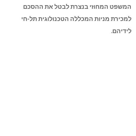
על
המשפט המחוזי בנצרת לבטל את ההסכם
הניסיון
למכירת מניות המכללה הטכנולוגית תל-חי
להעביר
לידיהם.
את
המכללה
הטכנולוגית
תל-חי
לידיים
פרטיות