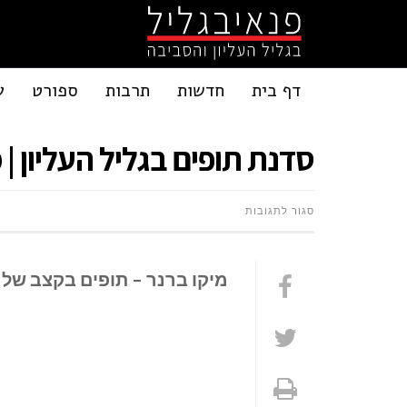
דף בית
חדשות
תרבות
ספורט
ע
סדנת תופים בגליל העליון |
על
סגור לתגובות
סדנת
מיקו ברנר – תופים בקצב של
תופים
בגליל
העליון