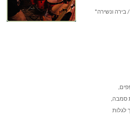
 בירה ונשירה"
פים,
ת סמבה,
 לגלות