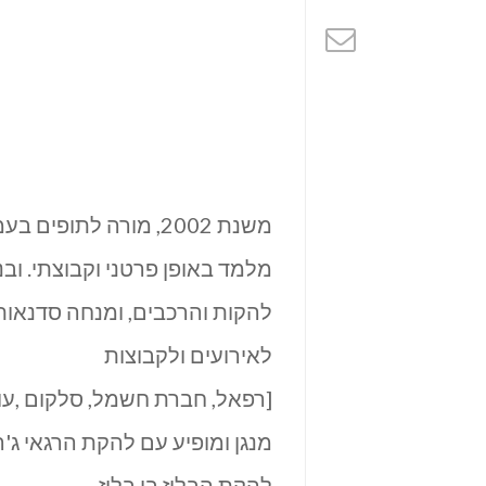
|
מיקו
ברנר
–
תופים
משנת 2002, מורה לתופים בעמק חפר ובגליל העליון,
בקצב
מלמד באופן פרטני וקבוצתי. ובנ
שלך
להקות והרכבים, ומנחה סדנאות
לאירועים ולקבוצות
[רפאל, חברת חשמל, סלקום ,עובדי
מנגן ומופיע עם להקת הרגאי ג'ה
להקת הבלוז בי בלוז