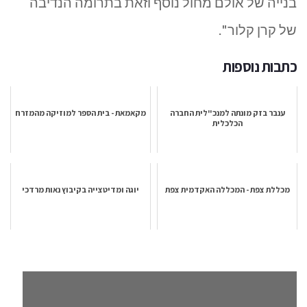
בנייה של אולם מחול נוסף וזאת בתרומה הנדיבה
של קרן קלור".
כתבות נוספות
ענבר בזק מונתה למנכ"לית החברה
מקאמאת - בית הספר למוזיקה מהמזרח
הכלכלית
מכללת צפת - המכללה האקדמית צפת
יוגה ומדיטצייה בקיבוץ נאות מרדכי