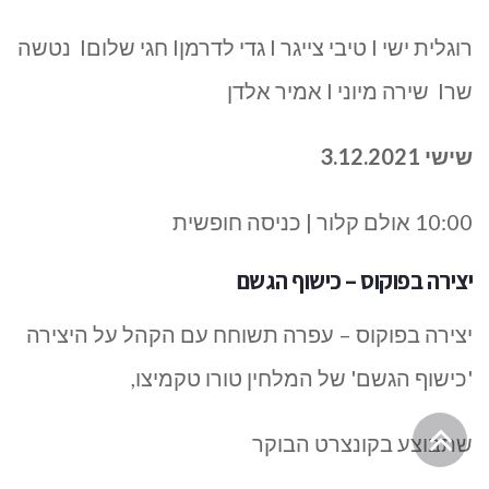
רוגלית ישי I טיבי צייגר I גדי לדרמןI חגי שלוםI נטשה
שרI שירה מיוני I אמיר אלדן
שישי 3.12.2021
10:00 אולם קלור | כניסה חופשית
יצירה בפוקוס – כישוף הגשם
יצירה בפוקוס – עפרה תשוחח עם הקהל על היצירה
'כישוף הגשם' של המלחין טורו טקמיצו,
גלילה
שתבוצע בקונצרט הבוקר
לראש