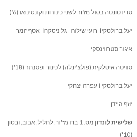
טריו סונטה בסול מז'ור לשני כינורות וקונטינואו (6')
יעל ברולסקיI רועי שילוחI גל ניסקהI אסף זומר
איגור סטרווינסקי
סוויטה איטלקית (פולצ'ינלה) לכינור ופסנתר (18')
יעל ברולסקי I עפרה יצחקי
יוזף היידן
שלישית לונדון
מס. 1 בדו מז'ור, לחליל, אבוב, ובסון
(10')