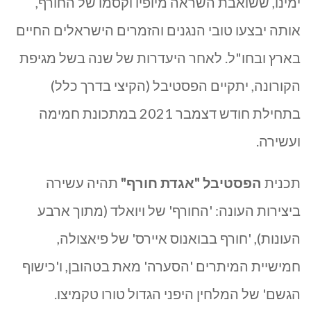
ימינו, ששואבת השראה מיופיו וקסמו של החורף,
אותה יבצעו טובי הנגנים והזמרים הישראלים החיים
בארץ ובחו"ל. לאחר היעדרות של שנה בשל מגיפת
הקורונה, יתקיים הפסטיבל (הקיצי בדרך כלל)
בתחילת חודש דצמבר 2021 במתכונת חמימה
ועשירה.
תכנית
הפסטיבל "אגדת חורף"
תהיה עשירה
ביצירות העונה: 'החורף' של ויואלד (מתוך ארבע
העונות), 'חורף בבואנוס איירס' של פיאצולה,
חמישיית המיתרים 'הסערה' מאת בטהובן, ו'כישוף
הגשם' של המלחין היפני הגדול טורו טקמיצו.