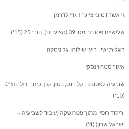
גי אשד I טיבי צייגר I גדי לדרמן
שלישיית פסנתר מס. 39 (הצוענית), הוב: 25 (15')
רוגלית ישיI רועי שילוחI גל ניסקה
איגור סטרווינסקי
שביעיה לפסנתר, קלרינט, בסון, קרן, כינור, ויולה וצ'לו
(10')
'ריקוד רוסי' מתוך פטרושקה (עיבוד לשביעיה –
ישראל שרון) (4')