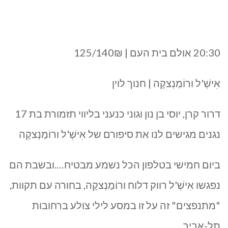
20:30 אולם בית העם | 125/140₪
אִישְׁ'ל ורוֹמַנְצקָה | חנוך לוין
דרור קרן, יוסי בן נון וגוני כנעני בליווי תזמורת בת 17
נגנים מגישים לנו את סיפורם של אִישְׁ'ל ורוֹמַנְצקָה
ביום חמישי בטלפון הכל נשמע מבטיח….ובשבת הם
נפגשו אִישְׁ'ל רווק דלוח ורוֹמַנְצקָה, בחורה עם תקוות,
"מתנפצים" זה על זו במסע לילי צולע ברחובות
תל-אביב.