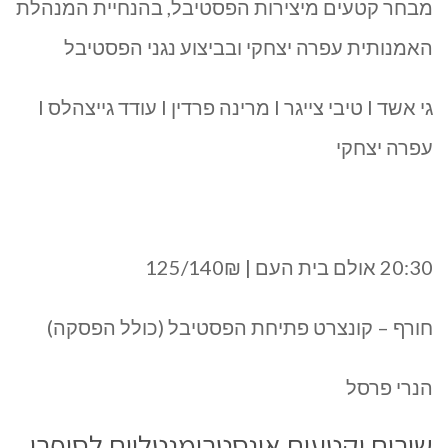
מבחר קטעים מיצירות הפסטיבל, בהנחיית המנהלת
האמנותית עפרה יצחקי ובביצוע נגני הפסטיבל
גי אשד I טיבי צייגר I מרינה פרדין I עודד גייצהלס I
עפרה יצחקי
20:30 אולם בית העם | 125/140₪
חורף – קונצרט פתיחת הפסטיבל (כולל הפסקה)
הנרי פרסל
שירים וקטעים אינסטרומנטליים לסופרן