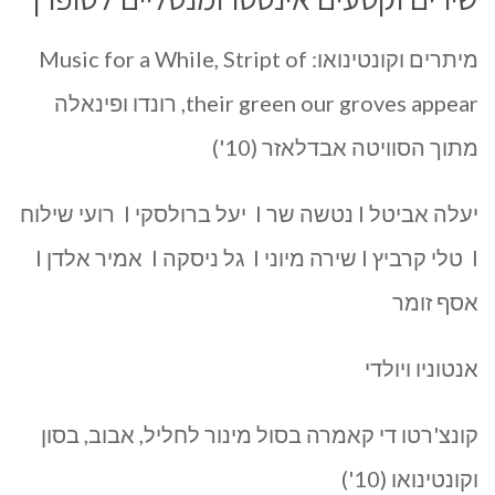
מיתרים וקונטינואו: Music for a While, Stript of
their green our groves appear, רונדו ופינאלה
מתוך הסוויטה אבדלאזר (10')
יעלה אביטל I נטשה שר I יעל ברולסקי I רועי שילוח
I טלי קרביץ I שירה מיוני I גל ניסקה I אמיר אלדן I
אסף זומר
אנטוניו ויולדי
קונצ'רטו די קאמרה בסול מינור לחליל, אבוב, בסון
וקונטינואו (10')