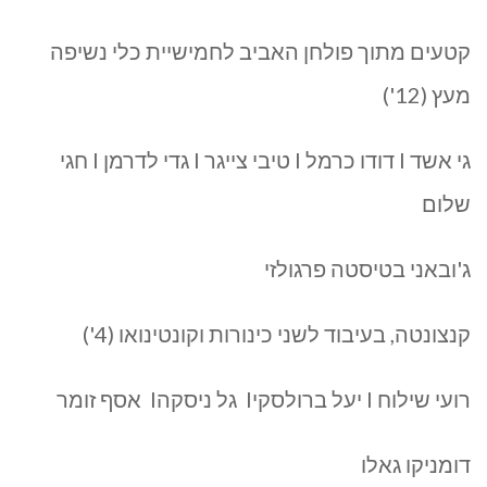
קטעים מתוך פולחן האביב לחמישיית כלי נשיפה
מעץ (12')
גי אשד I דודו כרמל I טיבי צייגר I גדי לדרמן I חגי
שלום
ג'ובאני בטיסטה פרגולזי
קנצונטה, בעיבוד לשני כינורות וקונטינואו (4')
רועי שילוח I יעל ברולסקיI גל ניסקהI אסף זומר
דומניקו גאלו