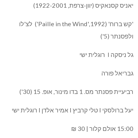
יאניס קסנאקיס (יוון-צרפת, 1922-2001)
'קש ברוח' (1992,'Paille in the Wind') לצ'לו
ולפסנתר (5')
גל ניסקה I רוגלית ישי
גבריאל פורה
רביעיית פסנתר מס. 1 בדו מינור, אופ. 15 (30')
יעל ברולסקי I טלי קרביץ I אמיר אלדן I רוגלית ישי
15:00 אולם קלור | 30 ₪