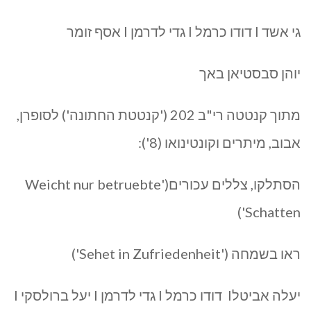
גי אשד I דודו כרמל I גדי לדרמן I אסף זומר
יוהן סבסטיאן באך
מתוך קנטטה רי"ב 202 ('קנטטת החתונה') לסופרן,
אבוב, מיתרים וקונטינואו (8'):
הסתלקו, צללים עכורים('Weicht nur betruebte
Schatten')
ראו בשמחה ('Sehet in Zufriedenheit')
יעלה אביטלI דודו כרמל I גדי לדרמן I יעל ברולסקי I