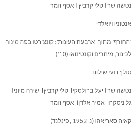
נטשה שר I טלי קרביץ I אסף זומר
אנטוניו ויואלדי
'החורף' מתוך 'ארבעת העונות': קונצ'רטו בפה מינור
לכינור, מיתרים וקונטינואו (10')
סולן: רועי שילוח
נטשה שר I יעל ברולסקיI טלי קרביץI שירה מיוניI
גל ניסקהI אמיר אלדןI אסף זומר
קאיה סאריאהו (נ. 1952 , פינלנד)