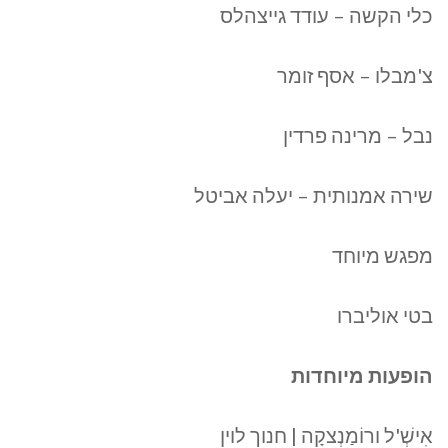
כלי הקשה – עודד גייצהלס
צ'מבלו – אסף זומר
נבל – מרינה פרדין
שירה אמנותית – יעלה אביטל
מפגש מיוחד
בטי אוליברו
הופעות מיוחדות
אִישְׁ'ל ורוֹמַנְצקָה | חנוך לוין