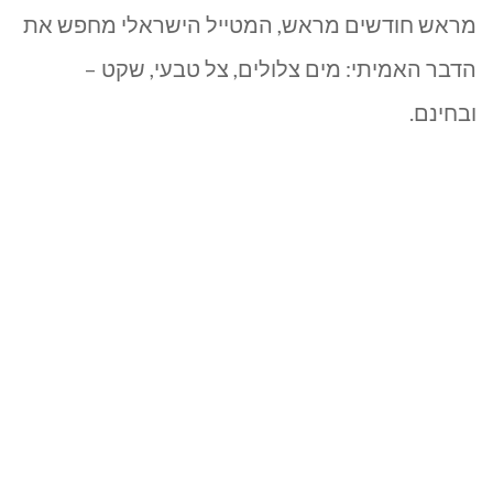
בחינם
מראש חודשים מראש, המטייל הישראלי מחפש את
בגליל
הדבר האמיתי: מים צלולים, צל טבעי, שקט –
ובחינם.
העליון
שלא
דורשים
תשלום