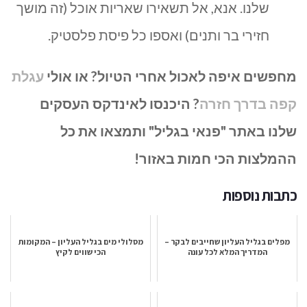
שלנו. אנא, אל תשאירו שאריות אוכל (זה מושך
חזירי בר ותנים) ואספו כל פיסת פלסטיק.
מחפשים איפה לאכול אחרי הטיול? או אולי
עגלת
קפה בדרך חזרה
? היכנסו לאינדקס העסקים
שלנו באתר "פנאי בגליל" ותמצאו את כל
ההמלצות הכי חמות באזור!
כתבות נוספות
מפלים בגליל העליון שחייבים לבקר –
מסלולי מים בגליל העליון – המקומות
המדריך המלא לכל עונה
הכי שווים לקיץ