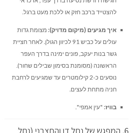
הגישה דורשת נסיעה בדרך עפר, אז כדאי
להצטייד ברכב חזק או ללכת מעט ברגל.
איך מגיעים (מיקום מדויק):
מצומת גדות
עולים על כביש 91 לכיוון הגולן. לאחר חציית
גשר בנות יעקב, פונים ימינה בדרך העפר
הראשונה (מסומנת בסימון שבילים שחור).
נוסעים כ-2 קילומטרים עד שמגיעים לרחבת
חניה מתחת לעצים.
בוויז:
"עין אמפי".
6. המפגש של נחל דן והחצבני (נחל