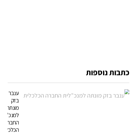
כתבות נוספות
ענבר
בזק
מונתה
למנכ"לית
החברה
הכלכלית