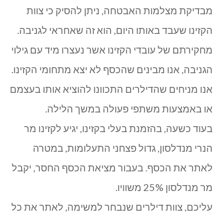
בקיבוץ
מבדיקת מצלמות האבטחה, ניתן להסיק כי צוות
להבות
הקזינו שעבד באותו היום, הוא זה שאחראי לגניבה.
הבשן
מחקירתם של עובדי הקזינו אשר נעצרו מיד עם גילוי
הגניבה, אנו מבינים שהכסף לא יצא מתחומי הקזינו.
|
אנו מניחים שהדילרים התכוונו להוציא אותו בעצמם
איפה
או באמצעות משתפי פעולה במשך הלילה.
הכסף
בעוד כשעה, בהזמנת בעלי בקזינו, יגיע לקזינו מר
THE
הנרי מנדלסון, גדול פצחני התעלומות, במטרה
X
לאתר את הכסף. בעבור מציאת הכסף החסר, יקבל
PERIENCE
מר מנדלסון 25% משוויו.
קיבוץ
עליכם, צוות דילרים שנבחר למשימה, לאתר את כל
להבות