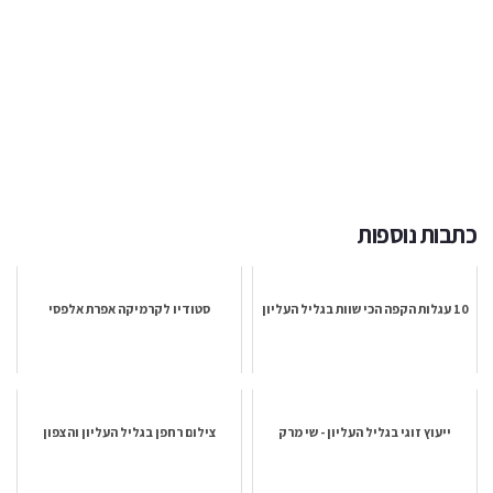
כתבות נוספות
10 עגלות הקפה הכי שוות בגליל העליון
סטודיו לקרמיקה אפרת אלפסי
ייעוץ זוגי בגליל העליון - שי מרק
צילום רחפן בגליל העליון והצפון