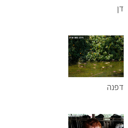
דן
דפנה