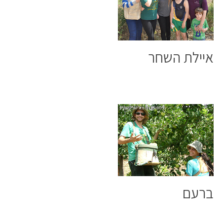
ישובים
איילת השחר
ברעם