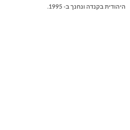
החלקה
היהודית בקנדה ונחנך ב- 1995.
על
הקרח
בגליל
העליון