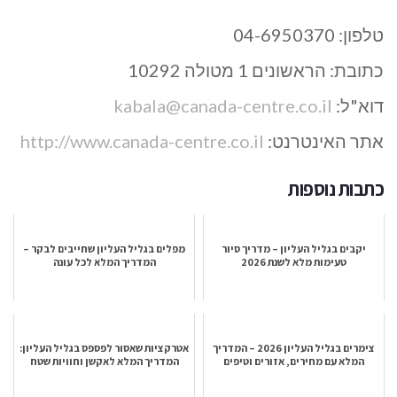
טלפון:
04-6950370
כתובת:
הראשונים 1 מטולה 10292
דוא"ל:
kabala@canada-centre.co.il
אתר האינטרנט:
http://www.canada-centre.co.il
כתבות נוספות
יקבים בגליל העליון – מדריך סיור
מפלים בגליל העליון שחייבים לבקר –
טעימות מלא לשנת 2026
המדריך המלא לכל עונה
צימרים בגליל העליון 2026 – המדריך
אטרקציות שאסור לפספס בגליל העליון:
המלא עם מחירים, אזורים וטיפים
המדריך המלא לאקשן וחוויות שטח