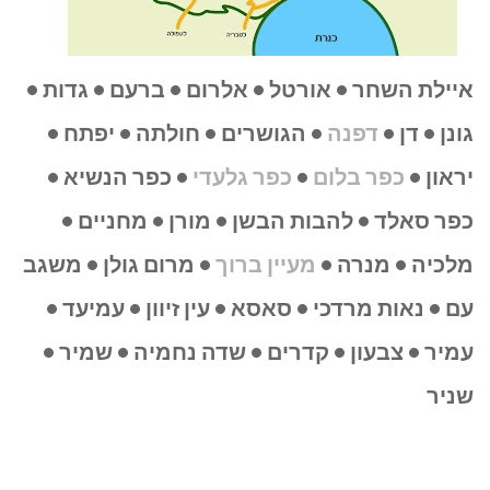
איילת השחר • אורטל • אלרום • ברעם • גדות •
גונן • דן •
דפנה
• הגושרים • חולתה • יפתח •
יראון •
כפר בלום
•
כפר גלעדי
• כפר הנשיא •
כפר סאלד • להבות הבשן • מורן • מחניים •
מלכיה • מנרה •
מעיין ברוך
• מרום גולן • משגב
עם • נאות מרדכי • סאסא • עין זיוון • עמיעד •
עמיר • צבעון • קדרים • שדה נחמיה • שמיר •
שניר