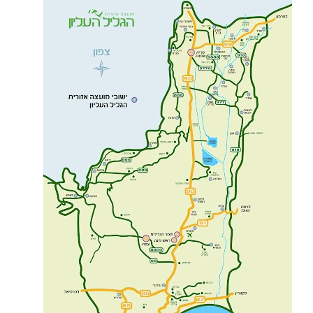
–
קיבוצים
בגליל
העליון