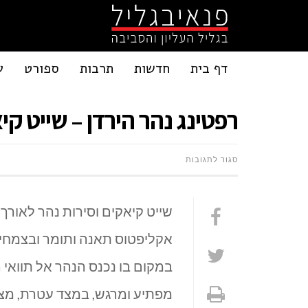
דף בית
חדשות
תרבות
ספורט
ע
רפטינג נהר הירדן – שייט קי
על
סגור לתגובות
רפטינג
נהר
אקליפטוס תאנה ותומר ובצמחיי
הירדן
במקום בו נכנס הנהר אל תוואי 
–
מפתיע ומרגש, במצד עטרת, מצו